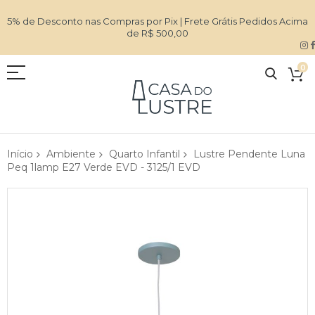
5% de Desconto nas Compras por Pix | Frete Grátis Pedidos Acima
de R$ 500,00
0
Início
Ambiente
Quarto Infantil
Lustre Pendente Luna
Peq 1lamp E27 Verde EVD - 3125/1 EVD
Pular
para
o
final
da
Galeria
de
imagens