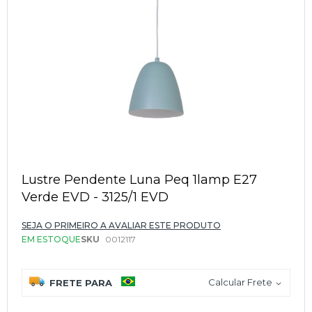
Saltar
para
Lustre Pendente Luna Peq 1lamp E27
o
Verde EVD - 3125/1 EVD
início
da
Galeria
SEJA O PRIMEIRO A AVALIAR ESTE PRODUTO
de
EM ESTOQUE
SKU
0012117
imagens
Calcular Frete
FRETE PARA