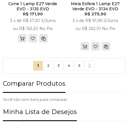
Cone 1 Lamp E27 Verde
Meia Esfera 1 Lamp E27
EVD - 3135 EVD
Verde EVD - 3134 EVD
R$ 171,90
R$ 275,90
3 x de R$ 57,30 S/Juros
3 x de R$ 91,96 S/Juros
ou R$ 163,30 No Pix
ou R$ 262,10 No Pix
Página
Você esta lendo a pagina
Página
Página
Página
Página
Página
Próximo
1
2
3
4
5
Comparar Produtos
Você não tem itens para comparar.
Minha Lista de Desejos