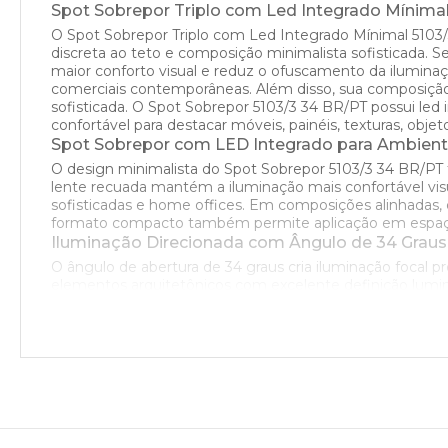
Spot Sobrepor Triplo com Led Integrado Mínima
O Spot Sobrepor Triplo com Led Integrado Mínimal 5103/3
discreta ao teto e composição minimalista sofisticada. 
maior conforto visual e reduz o ofuscamento da iluminaç
comerciais contemporâneas. Além disso, sua composição
sofisticada. O Spot Sobrepor 5103/3 34 BR/PT possui led 
confortável para destacar móveis, painéis, texturas, obje
Spot Sobrepor com LED Integrado para Ambient
O design minimalista do Spot Sobrepor 5103/3 34 BR/PT
lente recuada mantém a iluminação mais confortável visu
sofisticadas e home offices. Em composições alinhadas, 
formato compacto também permite aplicação em espaços
Iluminação Direcionada com Ângulo de 34 Graus
O ângulo de abertura de 34 graus cria iluminação focal pr
elementos arquitetônicos com excelente definição lumin
organizados visualmente. O resultado é uma composição 
LED Integrado com Temperatura de Cor 2700K
O Spot Sobrepor Mínimal 5103/3 34 BR/PT está disponív
2700K proporciona sensação mais aconchegante e suave, 
recomendado para aplicação em cozinhas, áreas gourmet,
Corpo em Alumínio com Acabamentos Minimali
Fabricado em alumínio, o Spot Sobrepor 5103/3 34 BR/PT
cores branca e preta.