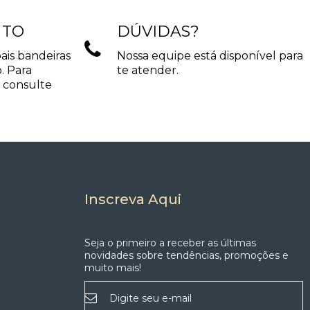
ciais e comerciais, inclusive em áreas com umidade.
NTO
DÚVIDAS?
etônicas.
ais bandeiras
Nossa equipe está disponível para
. Para
te atender.
nação direcionada e acabamento refinado em uma
focal valoriza materiais, móveis e detalhes
 consulte
linhadas a variadas propostas decorativas, desde
Inscreva Aqui
Seja o primeiro a receber as últimas
novidades sobre tendências, promoções e
muito mais!
Inscreva-
se
na