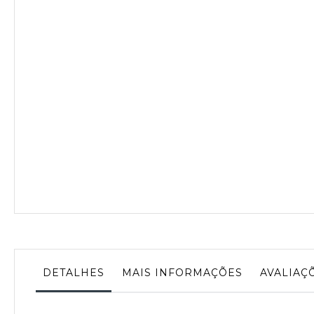
da
Galeria
de
imagens
DETALHES
MAIS INFORMAÇÕES
AVALIAÇ