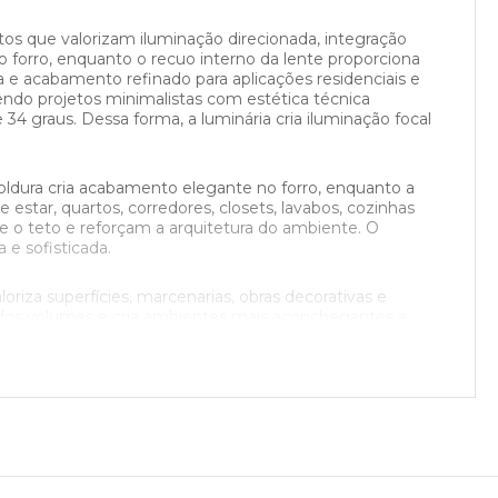
tos que valorizam iluminação direcionada, integração
o forro, enquanto o recuo interno da lente proporciona
 e acabamento refinado para aplicações residenciais e
do projetos minimalistas com estética técnica
34 graus. Dessa forma, a luminária cria iluminação focal
ldura cria acabamento elegante no forro, enquanto a
star, quartos, corredores, closets, lavabos, cozinhas
e o teto e reforçam a arquitetura do ambiente. O
e sofisticada.
oriza superfícies, marcenarias, obras decorativas e
 dos volumes e cria ambientes mais aconchegantes e
00k podem ser fabricadas sob encomenda. A versão
es, mantendo conforto visual e já a versão com 3000k é
rentes estilos de projeto. O modelo está disponível nas