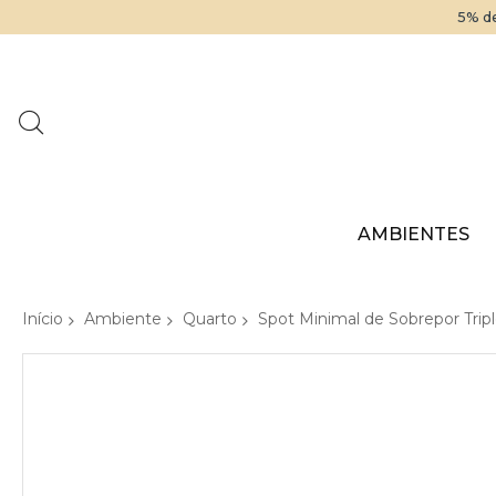
5% de
AMBIENTES
Início
Ambiente
Quarto
Spot Minimal de Sobrepor Tri
Pular
para
o
final
da
Galeria