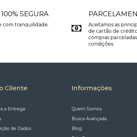
R/PT?
/PT pode ser utilizado em todos os ambientes internos, residen
 100% SEGURA
PARCELAME
licações discretas e elegantes em diferentes propostas arquit
para projetos sofisticados
 com tranquilidade.
Aceitamos as princip
de cartão de crédito
BR/PT Branco com lente Preta reúne design minimalista, ilumi
ato compacto cria integração discreta no teto, enquanto o LED 
compras parceladas
 disso, as diferentes temperaturas de cor permitem composições a
condições.
com maior contraste visual.
o Cliente
Informações
a a Entrega
Quem Somos
a
Busca Avançada
teção de Dados
Blog