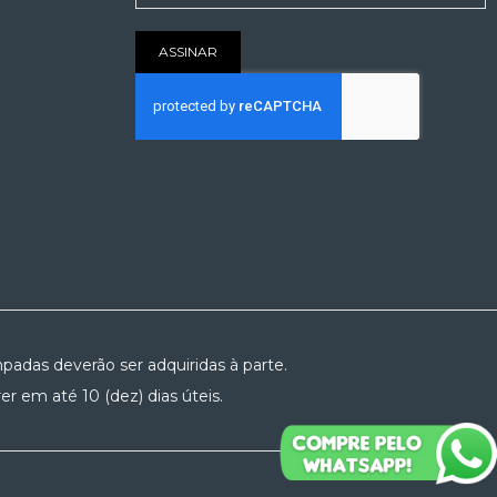
nossa
Newsletter:
ASSINAR
padas deverão ser adquiridas à parte.
r em até 10 (dez) dias úteis.