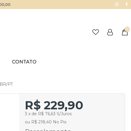
500,00
0
G
CONTATO
 BR/PT
R$ 229,90
3 x de R$ 76,63 S/Juros
ou R$ 218,40 No Pix