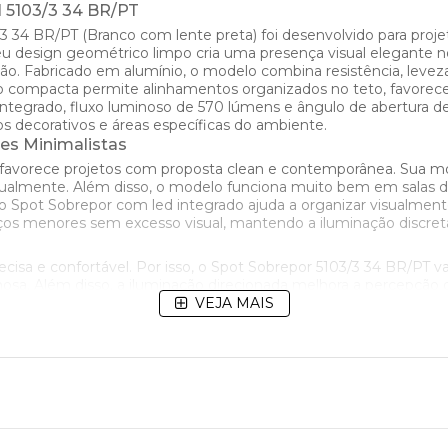
l 5103/3 34 BR/PT
 34 BR/PT (Branco com lente preta) foi desenvolvido para proje
Seu design geométrico limpo cria uma presença visual elegante n
ão. Fabricado em alumínio, o modelo combina resistência, leveza
 compacta permite alinhamentos organizados no teto, favorecen
integrado, fluxo luminoso de 570 lúmens e ângulo de abertura de 
tos decorativos e áreas específicas do ambiente.
es Minimalistas
 favorece projetos com proposta clean e contemporânea. Sua mo
almente. Além disso, o modelo funciona muito bem em salas de e
o Spot Sobrepor com led integrado ajuda a organizar visualment
 menores sem excesso visual, mantendo a iluminação discreta 
ecisa e confortável. Por isso, o Spot Sobrepor 5103/3 34 BR/PT val
osa. Além disso, a iluminação direcionada melhora a percepção
elegante que une funcionalidade e sofisticação.
VEJA MAIS
el nas temperaturas de cor 2700K-3000K. As cores 4000k e 60
ideal para salas, quartos e ambientes residenciais aconchegant
 escritórios e ambientes integrados.
stas
 apresenta acabamento refinado e excelente integração com dife