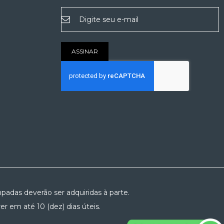
Inscreva-
se
na
nossa
Newsletter:
ASSINAR
padas deverão ser adquiridas à parte.
r em até 10 (dez) dias úteis.