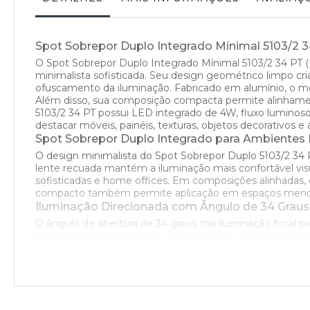
Spot Sobrepor Duplo Integrado Mínimal 5103/2 
O Spot Sobrepor Duplo Integrado Mínimal 5103/2 34 PT (P
minimalista sofisticada. Seu design geométrico limpo cri
ofuscamento da iluminação. Fabricado em alumínio, o mo
Além disso, sua composição compacta permite alinhament
5103/2 34 PT possui LED integrado de 4W, fluxo luminoso 
destacar móveis, painéis, texturas, objetos decorativos e
Spot Sobrepor Duplo Integrado para Ambientes 
O design minimalista do Spot Sobrepor Duplo 5103/2 34
lente recuada mantém a iluminação mais confortável visu
sofisticadas e home offices. Em composições alinhadas,
compacto também permite aplicação em espaços menores
Iluminação Direcionada com Ângulo de 34 Graus
O ângulo de abertura de 34 graus cria iluminação focal pr
elementos arquitetônicos com excelente definição lumin
organizados visualmente. O resultado é uma composição 
LED Integrado com Temperatura de Cor 2700K
O Spot Sobrepor Duplo Mínimal 5103/2 34 PT está dispo
2700K proporciona sensação mais aconchegante e suave, 
recomendado para aplicação em cozinhas, áreas gourmet,