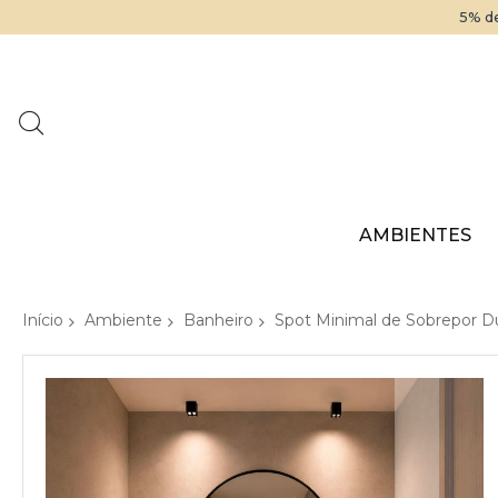
5% de
AMBIENTES
Início
Ambiente
Banheiro
Spot Minimal de Sobrepor D
Pular
para
o
final
da
Galeria