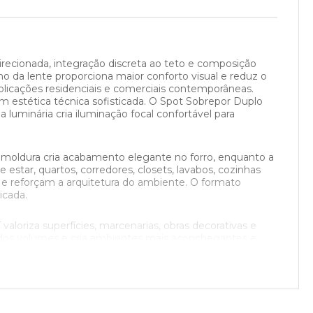
irecionada, integração discreta ao teto e composição
no da lente proporciona maior conforto visual e reduz o
licações residenciais e comerciais contemporâneas.
 estética técnica sofisticada. O Spot Sobrepor Duplo
luminária cria iluminação focal confortável para
 moldura cria acabamento elegante no forro, enquanto a
star, quartos, corredores, closets, lavabos, cozinhas
 e reforçam a arquitetura do ambiente. O formato
icada.
valoriza superfícies, marcenarias, obras decorativas e
 dos volumes e cria ambientes mais aconchegantes e
6000k podem ser fabricadas sob encomenda. A versão
es, mantendo conforto visual e já a versão com 3000k é