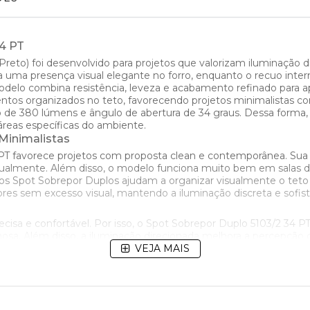
34 PT
reto) foi desenvolvido para projetos que valorizam iluminação d
a uma presença visual elegante no forro, enquanto o recuo inter
delo combina resistência, leveza e acabamento refinado para ap
os organizados no teto, favorecendo projetos minimalistas com
de 380 lúmens e ângulo de abertura de 34 graus. Dessa forma, a 
 áreas específicas do ambiente.
Minimalistas
 PT favorece projetos com proposta clean e contemporânea. Sua
almente. Além disso, o modelo funciona muito bem em salas de e
 os Spot Sobrepor Duplos ajudam a organizar visualmente o teto
 sem excesso visual, mantendo a iluminação discreta e sofist
ecisa e confortável. Por isso, o Spot Sobrepor Duplo 5103/2 34 PT 
osa. Além disso, a iluminação direcionada melhora a percepção
elegante que une funcionalidade e sofisticação.
VEJA MAIS
nível nas temperaturas de cor 2700K-3000K. As cores 4000k e 
ideal para salas, quartos e ambientes residenciais aconchegant
 escritórios e ambientes integrados.