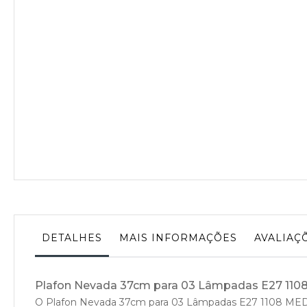
da
Galeria
de
imagens
DETALHES
MAIS INFORMAÇÕES
AVALIAÇ
Plafon Nevada 37cm para 03 Lâmpadas E27 11
O Plafon Nevada 37cm para 03 Lâmpadas E27 1108 MED C