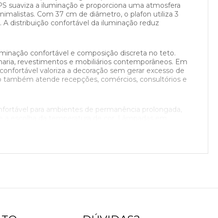
 PS suaviza a iluminação e proporciona uma atmosfera
imalistas. Com 37 cm de diâmetro, o plafon utiliza 3
A distribuição confortável da iluminação reduz
minação confortável e composição discreta no teto.
naria, revestimentos e mobiliários contemporâneos. Em
 confortável valoriza a decoração sem gerar excesso de
elo também atende recepções, comércios, consultórios e
onfortável para ambientes de permanência prolongada,
rme a escolha da temperatura de cor. Lâmpadas em
ionais. As lâmpadas não acompanham o produto e devem
liando as possibilidades de aplicação em projetos
ição contemporânea e elegante. Seu visual
arência excessivamente técnica, o Nevada valoriza uma
erciais sofisticados. O design arredondado também
ase metálica proporciona acabamento uniforme e visual