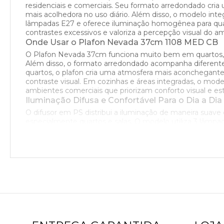
residenciais e comerciais. Seu formato arredondado cria
mais acolhedora no uso diário. Além disso, o modelo inte
lâmpadas E27 e oferece iluminação homogênea para quarto
contrastes excessivos e valoriza a percepção visual do a
Onde Usar o Plafon Nevada 37cm 1108 MED CB
O Plafon Nevada 37cm funciona muito bem em quartos, s
Além disso, o formato arredondado acompanha diferente
quartos, o plafon cria uma atmosfera mais aconchegante e
contraste visual. Em cozinhas e áreas integradas, o mo
ambientes comerciais que priorizam conforto visual e e
Iluminação Difusa e Confortável Para o Dia a Dia
O difusor em PS distribui a iluminação de maneira suav
especialmente quartos e salas. O modelo utiliza 3 lâmp
tonalidades quentes criam ambientes mais acolhedores
ser adquiridas separadamente. Além disso, a Linha Neva
contemporâneos.
Design Moderno e Atemporal
O Plafon Nevada 1108 MED CB combina curvas suaves, 
acompanha propostas decorativas modernas sem criar ex
composição mais leve e decorativa. Assim, o modelo fu
facilita combinações com mesas, camas, bancadas e el
Base em Alumínio e Difusor em PS
A Attena fabrica o Plafon Nevada 37cm para 03 Lâmpad