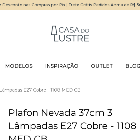
 Desconto nas Compras por Pix | Frete Grátis Pedidos Acima de R$ 
MODELOS
INSPIRAÇÃO
OUTLET
BLO
 Lâmpadas E27 Cobre - 1108 MED CB
Plafon Nevada 37cm 3
Lâmpadas E27 Cobre - 1108
MED CB