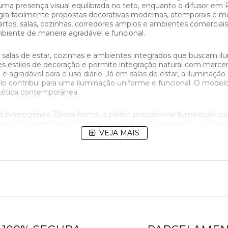
 uma presença visual equilibrada no teto, enquanto o difusor em
gra facilmente propostas decorativas modernas, atemporais e min
s, salas, cozinhas, corredores amplos e ambientes comerciais. 
mbiente de maneira agradável e funcional.
alas de estar, cozinhas e ambientes integrados que buscam ilu
s estilos de decoração e permite integração natural com marce
 agradável para o uso diário. Já em salas de estar, a iluminação
delo contribui para uma iluminação uniforme e funcional. O mod
stética contemporânea.
e e homogênea. Dessa forma, o plafon proporciona iluminação c
adas E27, permitindo diferentes propostas de iluminação confo
, enquanto opções neutras favorecem cozinhas e espaços func
VEJA MAIS
da também permite customização para uso de LED integrado, amp
proporções equilibradas e acabamento uniforme em uma compos
cesso visual no ambiente. Enquanto muitos plafons possuem ap
nciona tanto em ambientes residenciais quanto em espaços com
ementos curvos presentes na decoração contemporânea.
as E27 1108 MED CB com base em alumínio e difusor em PS. A b