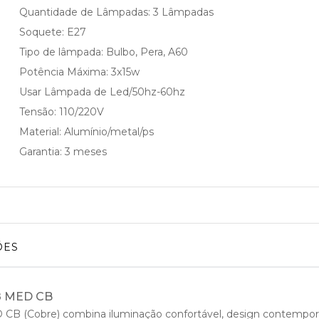
Quantidade de Lâmpadas: 3 Lâmpadas
Soquete: E27
Tipo de lâmpada: Bulbo, Pera, A60
Potência Máxima: 3x15w
Usar Lâmpada de Led/50hz-60hz
Tensão: 110/220V
Material: Alumínio/metal/ps
Garantia: 3 meses
ÕES
08 MED CB
B (Cobre) combina iluminação confortável, design contempor