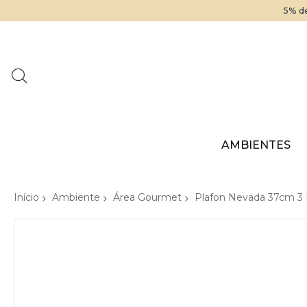
5% de
AMBIENTES
Início
Ambiente
Área Gourmet
Plafon Nevada 37cm 3
Pular
para
o
final
da
Galeria