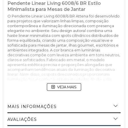
Pendente Linear Living 6008/6 BR Estilo
Minimalista para Mesas de Jantar
O Pendente Linear Living 6008/6 BR Attena foi desenvolvido
para projetos que valorizam linhas limpas, composição
contemporânea e iluminação direcionada com presença
elegante no ambiente. Seu design autoral combina uma
haste linear minimalista com spots cilíndricos distribuídos de
forma equilibrada, criando uma composição visual leve e
sofisticada para mesas de jantar, ilhas gourmet, escritórios e
ambientes integrados. A cor branca em luminárias
decorativas compõe com leveza ambiente em tons neutros,
claros e sofisticados. Fabricado em metal, o modelo
apresenta estética precisa e proporções alongadas que
acompanham tendências atuais da iluminação decorativa
linear. Além disso, os spots direcionados proporcionam
iluminação focal confortável para atividades do dia a dia,
enquanto a composição horizontal valoriza a arquitetura e
VEJA MAIS
amplia visualmente o espaço. O resultado é uma luminária
que ilumina com eficiência sem pesar na decoração.
Pendente Linear para Mesa de Jantar e Ilha
Gourmet
MAIS INFORMAÇÕES
O design linear do Pendente Living 6008/6 BR permite
excelente aplicação sobre mesas retangulares, bancadas e
AVALIAÇÕES
ilhas centrais. Em salas de jantar, a luminária cria uma
iluminação direcionada agradável para refeições e