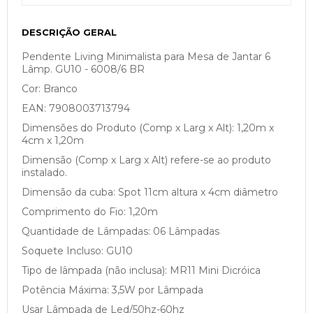
DESCRIÇÃO GERAL
Pendente Living Minimalista para Mesa de Jantar 6
Lâmp. GU10 - 6008/6 BR
Cor: Branco
EAN: 7908003713794
Dimensões do Produto (Comp x Larg x Alt): 1,20m x
4cm x 1,20m
Dimensão (Comp x Larg x Alt) refere-se ao produto
instalado.
Dimensão da cuba: Spot 11cm altura x 4cm diâmetro
Comprimento do Fio: 1,20m
Quantidade de Lâmpadas: 06 Lâmpadas
Soquete Incluso: GU10
Tipo de lâmpada (não inclusa): MR11 Mini Dicróica
Potência Máxima: 3,5W por Lâmpada
Usar Lâmpada de Led/50hz-60hz