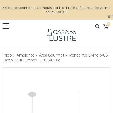
5% de Desconto nas Compras por Pix | Frete Grátis Pedidos Acima
de R$ 500,00
0
Início
Ambiente
Área Gourmet
Pendente Living p/06
Lâmp. Gu10 Branco - 6008/6 BR
Pular
para
o
final
da
Galeria
de
imagens