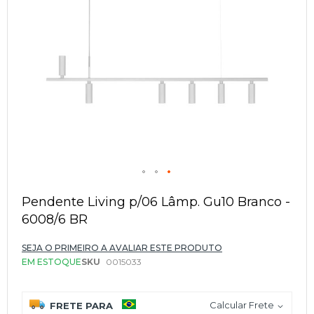
Saltar
para
Pendente Living p/06 Lâmp. Gu10 Branco -
o
6008/6 BR
início
da
Galeria
SEJA O PRIMEIRO A AVALIAR ESTE PRODUTO
de
EM ESTOQUE
SKU
0015033
imagens
Calcular Frete
FRETE PARA