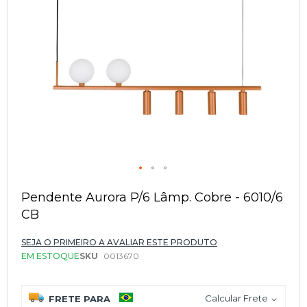
Saltar
para
Pendente Aurora P/6 Lâmp. Cobre - 6010/6
o
CB
início
da
Galeria
SEJA O PRIMEIRO A AVALIAR ESTE PRODUTO
de
EM ESTOQUE
SKU
0013670
imagens
Calcular Frete
FRETE PARA