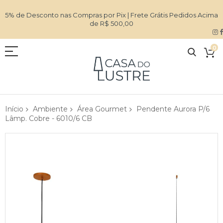
5% de Desconto nas Compras por Pix | Frete Grátis Pedidos Acima
de R$ 500,00
0
Início
Ambiente
Área Gourmet
Pendente Aurora P/6
Lâmp. Cobre - 6010/6 CB
Pular
para
o
final
da
Galeria
de
imagens