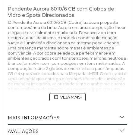
Pendente Aurora 6010/6 CB com Globos de
Vidro e Spots Direcionados
O Pendente Aurora 6010/6 CB (Cobre) traduz a proposta
contemporânea da Linha Aurora em uma composição linear
elegante e visualmente equilibrada. Desenvolvido com
design autoral da Attena, o modelo combina iluminação
suave e iluminação direcionada na mesma peça, criando
uma presença marcante sobre mesas e ambientes de
convivência. A cor cobre se adequa perfeitamente em
ambientes decorados com tons terrosos, marrons, neutros e
branco, também com composições em tons metalizados. A
composição reúne 2 globos de vidro leitoso para lâmpadas
G9 e 4 spots direcionados para lâmpadas MR11. O resultado é
uma luminária que entrega diferentes efeitos de iluminação
de maneira integrada, valorizando tanto o ambiente quanto
a funcionalidade do espaço. Seu desenho linear cria uma
leitura limpa e sofisticada, ideal para projetos
VEJA MAIS
contemporâneos, minimalistas e ambientes comerciais que
buscam uma composição decorativa mais refinada.
Iluminação combinada para diferentes
necessidades do ambiente
MAIS INFORMAÇÕES
O grande diferencial do Aurora 6010/6 CB está na união
entre iluminação confortável e iluminação focal em uma
AVALIAÇÕES
única peça. Os globos de vidro leitoso proporcionam uma