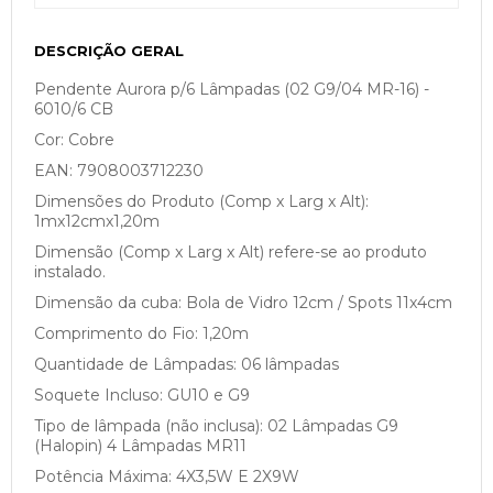
DESCRIÇÃO GERAL
Pendente Aurora p/6 Lâmpadas (02 G9/04 MR-16) -
6010/6 CB
Cor: Cobre
EAN: 7908003712230
Dimensões do Produto (Comp x Larg x Alt):
1mx12cmx1,20m
Dimensão (Comp x Larg x Alt) refere-se ao produto
instalado.
Dimensão da cuba: Bola de Vidro 12cm / Spots 11x4cm
Comprimento do Fio: 1,20m
Quantidade de Lâmpadas: 06 lâmpadas
Soquete Incluso: GU10 e G9
Tipo de lâmpada (não inclusa): 02 Lâmpadas G9
(Halopin) 4 Lâmpadas MR11
Potência Máxima: 4X3,5W E 2X9W