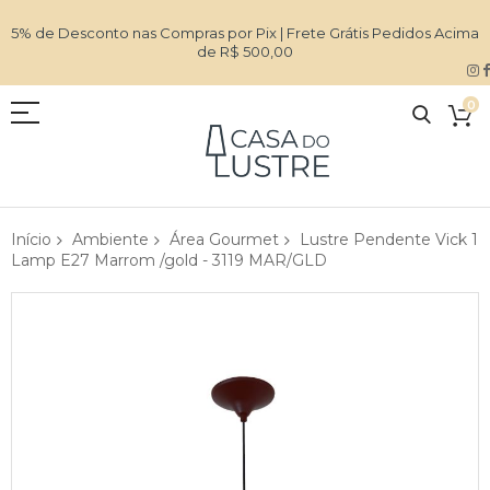
5% de Desconto nas Compras por Pix | Frete Grátis Pedidos Acima
de R$ 500,00
0
Início
Ambiente
Área Gourmet
Lustre Pendente Vick 1
Lamp E27 Marrom /gold - 3119 MAR/GLD
Pular
para
o
final
da
Galeria
de
imagens