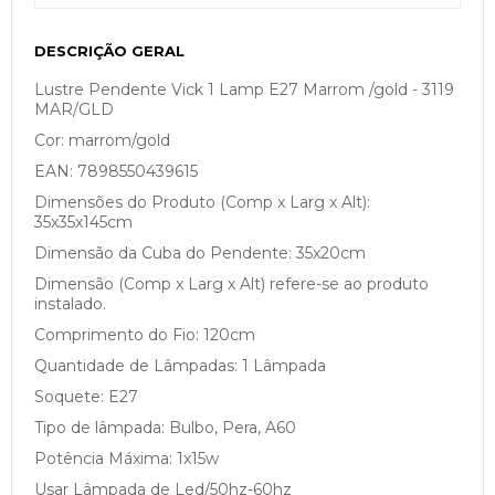
DESCRIÇÃO GERAL
Lustre Pendente Vick 1 Lamp E27 Marrom /gold - 3119
MAR/GLD
Cor: marrom/gold
EAN: 7898550439615
Dimensões do Produto (Comp x Larg x Alt):
35x35x145cm
Dimensão da Cuba do Pendente: 35x20cm
Dimensão (Comp x Larg x Alt) refere-se ao produto
instalado.
Comprimento do Fio: 120cm
Quantidade de Lâmpadas: 1 Lâmpada
Soquete: E27
Tipo de lâmpada: Bulbo, Pera, A60
Potência Máxima: 1x15w
Usar Lâmpada de Led/50hz-60hz