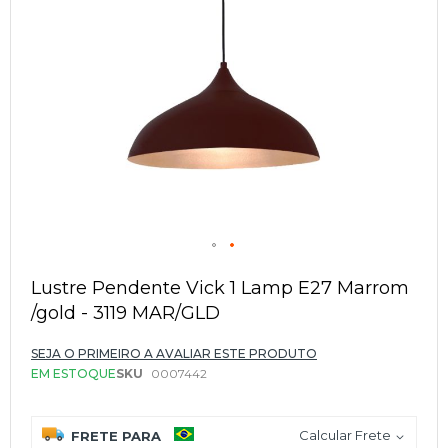
Saltar
para
Lustre Pendente Vick 1 Lamp E27 Marrom
o
/gold - 3119 MAR/GLD
início
da
Galeria
SEJA O PRIMEIRO A AVALIAR ESTE PRODUTO
de
EM ESTOQUE
SKU
0007442
imagens
Calcular Frete
FRETE PARA