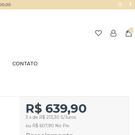
500,00
0
G
CONTATO
R$ 639,90
3 x de R$ 213,30 S/Juros
ou R$ 607,90 No Pix