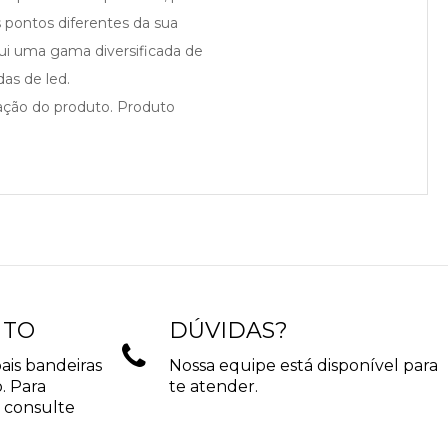
s pontos diferentes da sua
sui uma gama diversificada de
as de led.
cação do produto. Produto
NTO
DÚVIDAS?
ais bandeiras
Nossa equipe está disponível para
. Para
te atender.
 consulte