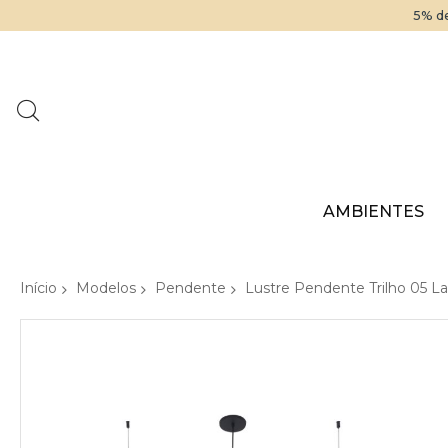
5% de
AMBIENTES
Início
Modelos
Pendente
Lustre Pendente Trilho 05 L
Pular
para
o
final
da
Galeria