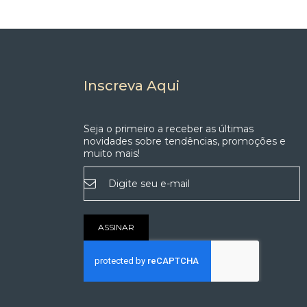
Inscreva Aqui
Seja o primeiro a receber as últimas
novidades sobre tendências, promoções e
muito mais!
Inscreva-
se
na
nossa
Newsletter:
ASSINAR