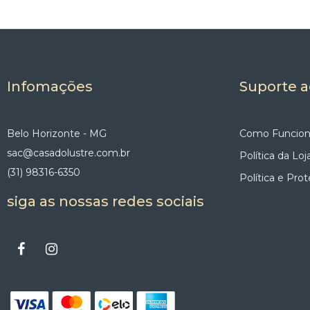
Infomações
Suporte a
Belo Horizonte - MG
Como Funcion
sac@casadolustre.com.br
Política da Loj
(31) 98316-6350
Política e Pro
siga as nossas redes sociais