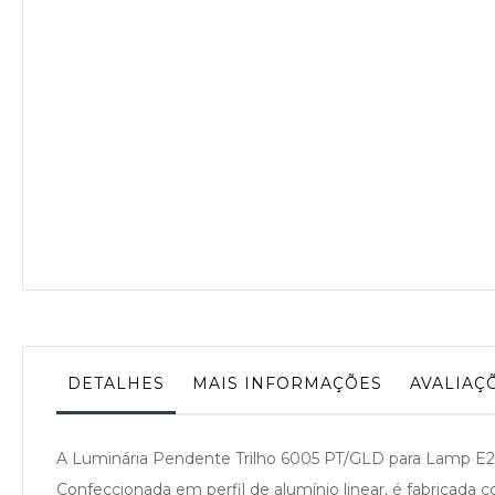
da
Galeria
de
imagens
DETALHES
MAIS INFORMAÇÕES
AVALIAÇ
A Luminária Pendente Trilho 6005 PT/GLD para Lamp E27 
Confeccionada em perfil de alumínio linear, é fabricada