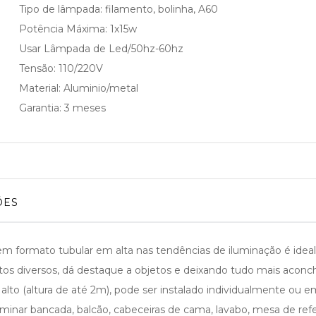
Tipo de lâmpada: filamento, bolinha, A60
Potência Máxima: 1x15w
Usar Lâmpada de Led/50hz-60hz
Tensão: 110/220V
Material: Aluminio/metal
Garantia: 3 meses
ÕES
 formato tubular em alta nas tendências de iluminação é ideal
itos diversos, dá destaque a objetos e deixando tudo mais aco
o alto (altura de até 2m), pode ser instalado individualmente ou 
minar bancada, balcão, cabeceiras de cama, lavabo, mesa de refe