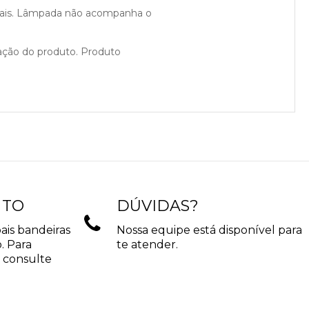
ciais. Lâmpada não acompanha o
cação do produto. Produto
NTO
DÚVIDAS?
ais bandeiras
Nossa equipe está disponível para
. Para
te atender.
 consulte