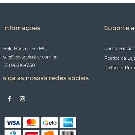
Infomações
Suporte a
Belo Horizonte - MG
Como Funcion
sac@casadolustre.com.br
Política da Loj
(31) 98316-6350
Política e Pro
siga as nossas redes sociais