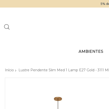
5% de
AMBIENTES
Início
Lustre Pendente Slim Med 1 Lamp E27 Gold - 3111
Pular
para
o
final
da
Galeria