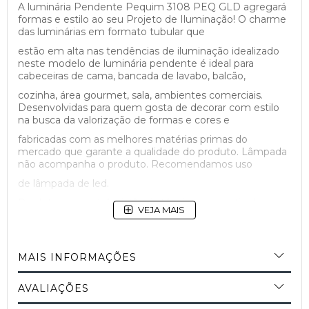
A luminária Pendente Pequim 3108 PEQ GLD agregará
formas e estilo ao seu Projeto de Iluminação! O charme
das luminárias em formato tubular que
estão em alta nas tendências de iluminação idealizado
neste modelo de luminária pendente é ideal para
cabeceiras de cama, bancada de lavabo, balcão,
cozinha, área gourmet, sala, ambientes comerciais.
Desenvolvidas para quem gosta de decorar com estilo
na busca da valorização de formas e cores e
fabricadas com as melhores matérias primas do
mercado que garante a qualidade do produto. Lâmpada
não acompanha o produto. Recomendamos uso
de lâmpada de led.
Produto nacional, Assistência técnica e garantia de
VEJA MAIS
procedência de todos os componentes e insumos
utilizados na fabricação do produto. Produto
confiável com qualidade garantida e assegurada. 100%
MAIS INFORMAÇÕES
Brasileiro.
AVALIAÇÕES