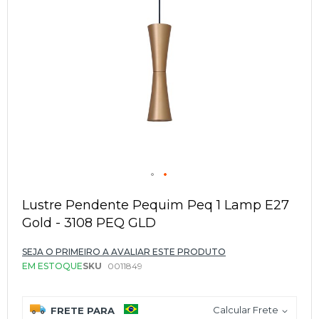
Saltar
para
Lustre Pendente Pequim Peq 1 Lamp E27
o
Gold - 3108 PEQ GLD
início
da
Galeria
SEJA O PRIMEIRO A AVALIAR ESTE PRODUTO
de
EM ESTOQUE
SKU
0011849
imagens
Calcular Frete
FRETE PARA