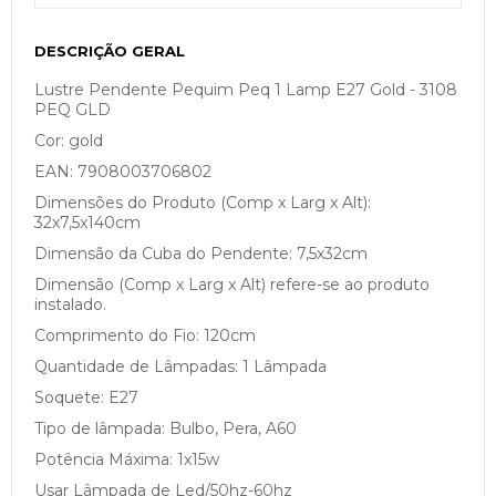
DESCRIÇÃO GERAL
Lustre Pendente Pequim Peq 1 Lamp E27 Gold - 3108
PEQ GLD
Cor: gold
EAN: 7908003706802
Dimensões do Produto (Comp x Larg x Alt):
32x7,5x140cm
Dimensão da Cuba do Pendente: 7,5x32cm
Dimensão (Comp x Larg x Alt) refere-se ao produto
instalado.
Comprimento do Fio: 120cm
Quantidade de Lâmpadas: 1 Lâmpada
Soquete: E27
Tipo de lâmpada: Bulbo, Pera, A60
Potência Máxima: 1x15w
Usar Lâmpada de Led/50hz-60hz