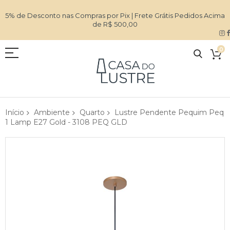
5% de Desconto nas Compras por Pix | Frete Grátis Pedidos Acima
de R$ 500,00
0
Início
Ambiente
Quarto
Lustre Pendente Pequim Peq
1 Lamp E27 Gold - 3108 PEQ GLD
Pular
para
o
final
da
Galeria
de
imagens