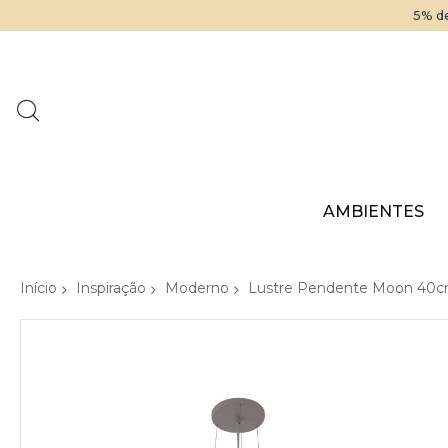
5% de
AMBIENTES
Início
Inspiração
Moderno
Lustre Pendente Moon 40c
Pular
para
o
final
da
Galeria