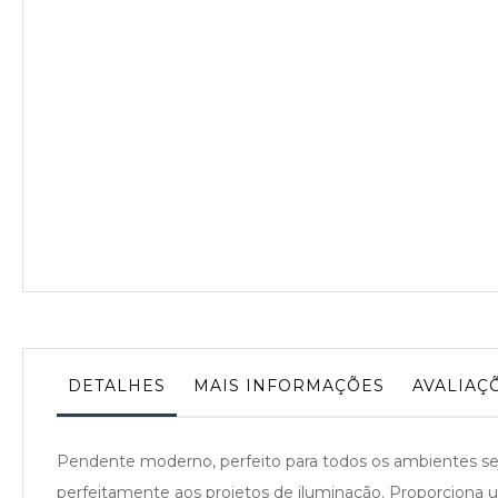
da
Galeria
de
imagens
DETALHES
MAIS INFORMAÇÕES
AVALIAÇ
Pendente moderno, perfeito para todos os ambientes se
perfeitamente aos projetos de iluminação. Proporciona 