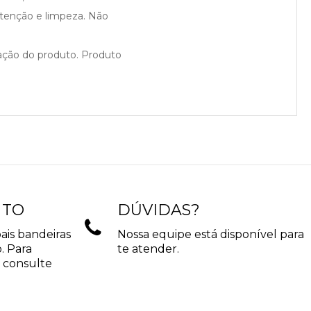
utenção e limpeza. Não
cação do produto. Produto
NTO
DÚVIDAS?
ais bandeiras
Nossa equipe está disponível para
. Para
te atender.
 consulte