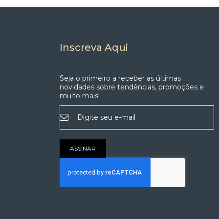
Inscreva Aqui
Seja o primeiro a receber as últimas
novidades sobre tendências, promoções e
muito mais!
Inscreva-
se
na
nossa
Newsletter:
ASSINAR