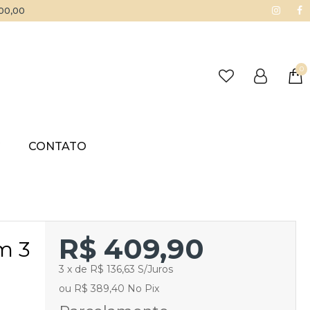
500,00
0
G
CONTATO
R$ 409,90
m 3
3 x de R$ 136,63 S/Juros
ou R$ 389,40 No Pix