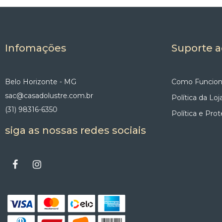
Infomações
Suporte a
Belo Horizonte - MG
Como Funcion
sac@casadolustre.com.br
Política da Loj
(31) 98316-6350
Política e Pro
siga as nossas redes sociais