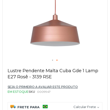
Saltar
para
Lustre Pendente Malta Cuba Gde 1 Lamp
o
E27 Rosê - 3139 RSE
início
da
Galeria
SEJA O PRIMEIRO A AVALIAR ESTE PRODUTO
de
EM ESTOQUE
SKU
0009947
imagens
Calcular Frete
FRETE PARA