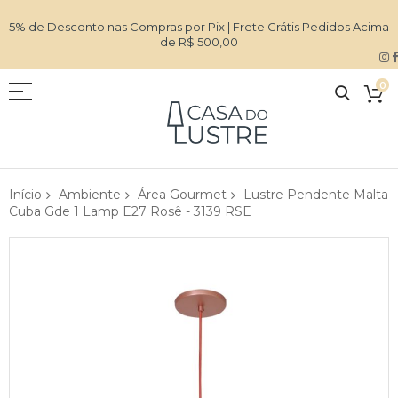
5% de Desconto nas Compras por Pix | Frete Grátis Pedidos Acima
de R$ 500,00
0
Início
Ambiente
Área Gourmet
Lustre Pendente Malta
Cuba Gde 1 Lamp E27 Rosê - 3139 RSE
Pular
para
o
final
da
Galeria
de
imagens