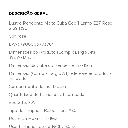
DESCRIÇÃO GERAL
Lustre Pendente Malta Cuba Gde 1 Lamp E27 Rosê -
3139 RSE
Cor: rosê
EAN: 7908003703764
Dimensões do Produto (Comp x Larg x Alt):
37x37x135cm
Dimensão da Cuba do Pendente: 37x15cm
Dimensão (Comp x Larg x Alt) refere-se ao produto
instalado.
Comprimento do Fio: 120cm
Quantidade de Lâmpadas: 1 Lâmpada
Soquete: E27
Tipo de lâmpada: Bulbo, Pera, A60
Potência Máxima: 1x15w
Usar Lâmpada de Led/50hz-60hz