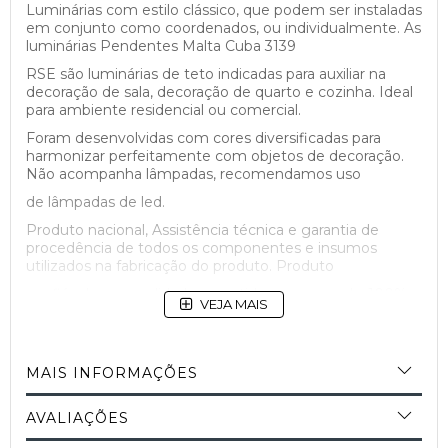
Luminárias com estilo clássico, que podem ser instaladas
em conjunto como coordenados, ou individualmente. As
luminárias Pendentes Malta Cuba 3139
RSE são luminárias de teto indicadas para auxiliar na
decoração de sala, decoração de quarto e cozinha. Ideal
para ambiente residencial ou comercial.
Foram desenvolvidas com cores diversificadas para
harmonizar perfeitamente com objetos de decoração.
Não acompanha lâmpadas, recomendamos uso
de lâmpadas de led.
Produto nacional, Assistência técnica e garantia de
procedência de todos os componentes e insumos
utilizados na fabricação do produto. Produto
confiável com qualidade garantida e assegurada. 100%
VEJA MAIS
Brasileiro.
MAIS INFORMAÇÕES
AVALIAÇÕES