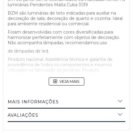
luminárias Pendentes Malta Cuba 3139
BZM são luminárias de teto indicadas para auxiliar na
decoração de sala, decoração de quarto e cozinha. Ideal
para ambiente residencial ou comercial.
Foram desenvolvidas com cores diversificadas para
harmonizar perfeitamente com objetos de decoração.
Não acompanha lâmpadas, recomendamos uso
de lâmpadas de led.
Produto nacional, Assistência técnica e garantia de
procedência de todos os componentes e insumos
utilizados na fabricação do produto. Produto
confiável com qualidade garantida e assegurada. 100%
VEJA MAIS
Brasileiro.
MAIS INFORMAÇÕES
AVALIAÇÕES