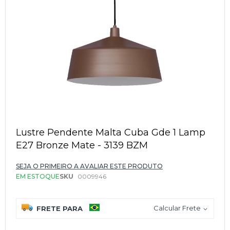
Saltar
para
Lustre Pendente Malta Cuba Gde 1 Lamp
o
E27 Bronze Mate - 3139 BZM
início
da
Galeria
SEJA O PRIMEIRO A AVALIAR ESTE PRODUTO
de
EM ESTOQUE
SKU
0009946
imagens
Calcular Frete
FRETE PARA