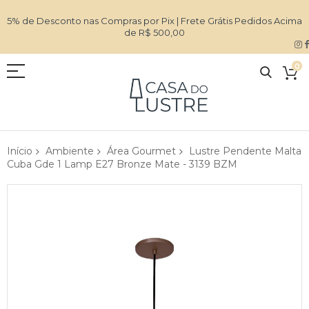
5% de Desconto nas Compras por Pix | Frete Grátis Pedidos Acima
de R$ 500,00
0
Início
Ambiente
Área Gourmet
Lustre Pendente Malta
Cuba Gde 1 Lamp E27 Bronze Mate - 3139 BZM
Pular
para
o
final
da
Galeria
de
imagens