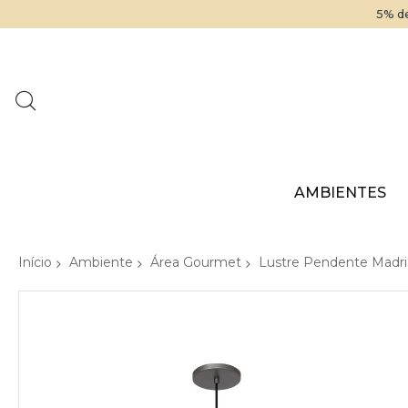
5% de
AMBIENTES
Início
Ambiente
Área Gourmet
Lustre Pendente Madri
Pular
para
o
final
da
Galeria