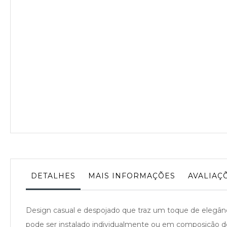
da
Galeria
de
imagens
DETALHES
MAIS INFORMAÇÕES
AVALIAÇ
Design casual e despojado que traz um toque de elegân
pode ser instalado individualmente ou em composição d