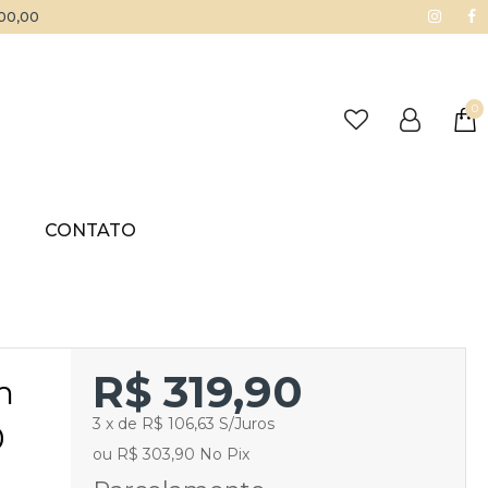
500,00
0
G
CONTATO
R$ 319,90
m
3 x de R$ 106,63 S/Juros
0
ou R$ 303,90 No Pix