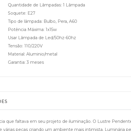
Quantidade de Lâmpadas: 1 Lâmpada
Soquete: E27
Tipo de lâmpada: Bulbo, Pera, A60
Potência Máxima: 1x15w
Usar Lâmpada de Led/50hz-60hz
Tensão: 110/220V
Material: Aluminio/metal
Garantia: 3 meses
ÕES
cia que faltava em seu projeto de iluminação. O Lustre Pende
e várias peças criando um ambiente mais intimista. Luminária 