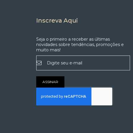
Inscreva Aqui
Seja o primeiro a receber as últimas
novidades sobre tendências, promoções e
muito mais!
Inscreva-
se
na
nossa
Newsletter:
ASSINAR