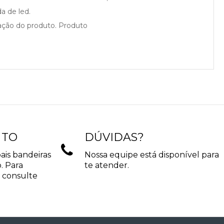
a de led.
cação do produto. Produto
NTO
DÚVIDAS?
ais bandeiras
Nossa equipe está disponível para
. Para
te atender.
 consulte