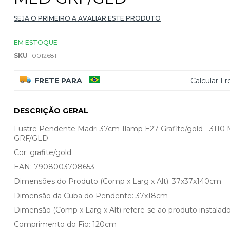
SEJA O PRIMEIRO A AVALIAR ESTE PRODUTO
EM ESTOQUE
SKU
0012681
FRETE PARA
Calcular Fr
DESCRIÇÃO GERAL
Lustre Pendente Madri 37cm 1lamp E27 Grafite/gold - 3110
GRF/GLD
Cor: grafite/gold
EAN: 7908003708653
Dimensões do Produto (Comp x Larg x Alt): 37x37x140cm
Dimensão da Cuba do Pendente: 37x18cm
Dimensão (Comp x Larg x Alt) refere-se ao produto instalado
Comprimento do Fio: 120cm