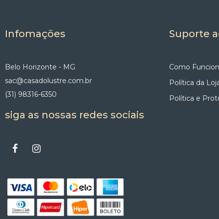
Infomações
Suporte a
Belo Horizonte - MG
Como Funcion
sac@casadolustre.com.br
Política da Loj
(31) 98316-6350
Política e Pro
siga as nossas redes sociais