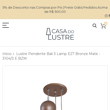
5% de Desconto nas Compras por Pix | Frete Grátis Pedidos Acima
de R$ 500,00
0
Início
Lustre Pendente Bali 3 Lamp E27 Bronze Mate -
3104/3 E BZM
Pular
para
o
final
da
Galeria
de
imagens