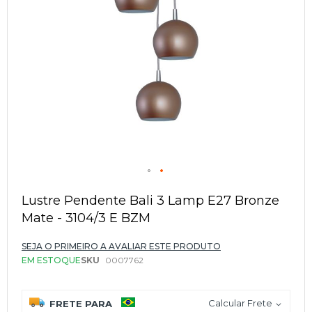
Saltar
para
Lustre Pendente Bali 3 Lamp E27 Bronze
o
Mate - 3104/3 E BZM
início
da
Galeria
SEJA O PRIMEIRO A AVALIAR ESTE PRODUTO
de
EM ESTOQUE
SKU
0007762
imagens
Calcular Frete
FRETE PARA