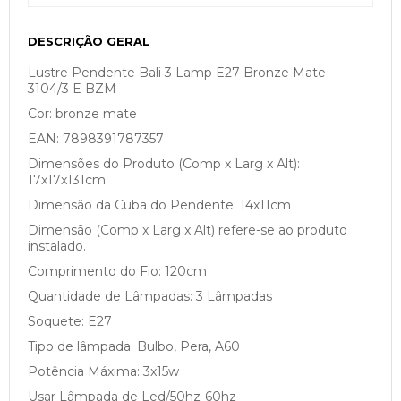
DESCRIÇÃO GERAL
Lustre Pendente Bali 3 Lamp E27 Bronze Mate -
3104/3 E BZM
Cor: bronze mate
EAN: 7898391787357
Dimensões do Produto (Comp x Larg x Alt):
17x17x131cm
Dimensão da Cuba do Pendente: 14x11cm
Dimensão (Comp x Larg x Alt) refere-se ao produto
instalado.
Comprimento do Fio: 120cm
Quantidade de Lâmpadas: 3 Lâmpadas
Soquete: E27
Tipo de lâmpada: Bulbo, Pera, A60
Potência Máxima: 3x15w
Usar Lâmpada de Led/50hz-60hz