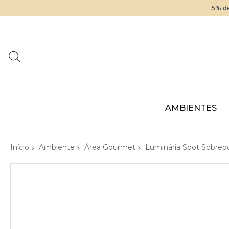
5% de
AMBIENTES
Início
Ambiente
Área Gourmet
Luminária Spot Sobrep
Pular
para
o
final
da
Galeria