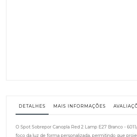
da
Galeria
de
imagens
DETALHES
MAIS INFORMAÇÕES
AVALIAÇ
O Spot Sobrepor Canopla Red 2 Lamp E27 Branco - 6011/2 B
foco da luz de forma personalizada, permitindo que pro