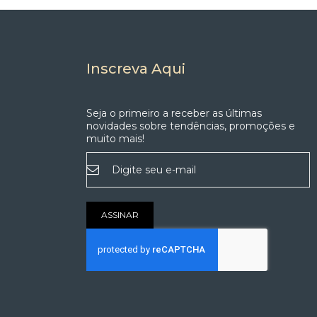
Inscreva Aqui
Seja o primeiro a receber as últimas
novidades sobre tendências, promoções e
muito mais!
Inscreva-
se
na
nossa
Newsletter:
ASSINAR