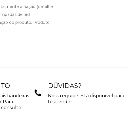
otalmente a fiação (detalhe
âmpadas de led.
cação do produto. Produto
NTO
DÚVIDAS?
ais bandeiras
Nossa equipe está disponível para
. Para
te atender.
 consulte