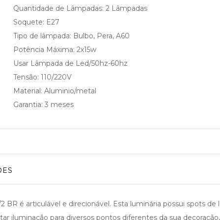
Quantidade de Lâmpadas: 2 Lâmpadas
Soquete: E27
Tipo de lâmpada: Bulbo, Pera, A60
Potência Máxima: 2x15w
Usar Lâmpada de Led/50hz-60hz
Tensão: 110/220V
Material: Aluminio/metal
Garantia: 3 meses
ÕES
R é articulável e direcionável. Esta luminária possui spots de l
jetar iluminação para diversos pontos diferentes da sua decoraç