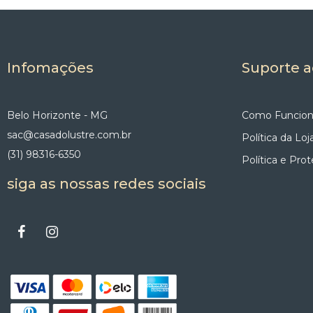
Infomações
Suporte a
Belo Horizonte - MG
Como Funcion
sac@casadolustre.com.br
Política da Loj
(31) 98316-6350
Política e Pro
siga as nossas redes sociais