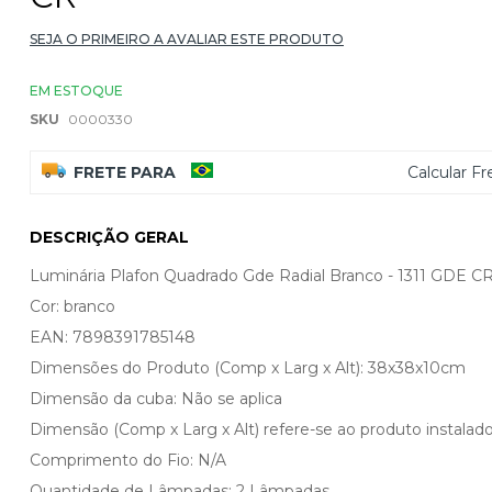
SEJA O PRIMEIRO A AVALIAR ESTE PRODUTO
EM ESTOQUE
SKU
0000330
FRETE PARA
Calcular Fr
DESCRIÇÃO GERAL
Luminária Plafon Quadrado Gde Radial Branco - 1311 GDE C
Cor: branco
EAN: 7898391785148
Dimensões do Produto (Comp x Larg x Alt): 38x38x10cm
Dimensão da cuba: Não se aplica
Dimensão (Comp x Larg x Alt) refere-se ao produto instalado
Comprimento do Fio: N/A
Quantidade de Lâmpadas: 2 Lâmpadas