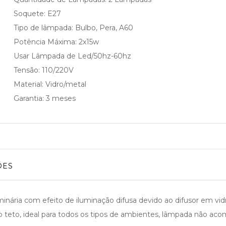
Soquete: E27
Tipo de lâmpada: Bulbo, Pera, A60
Potência Máxima: 2x15w
Usar Lâmpada de Led/50hz-60hz
Tensão: 110/220V
Material: Vidro/metal
Garantia: 3 meses
ÕES
ária com efeito de iluminação difusa devido ao difusor em vidro
ao teto, ideal para todos os tipos de ambientes, lâmpada não ac