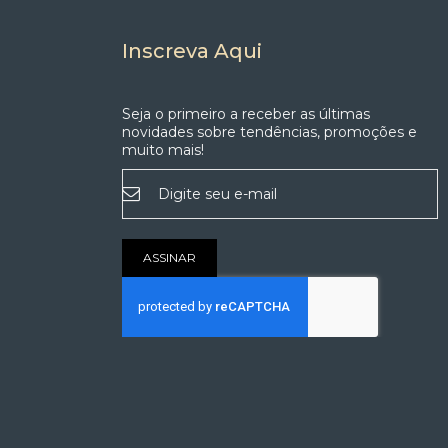
Inscreva Aqui
Seja o primeiro a receber as últimas
novidades sobre tendências, promoções e
muito mais!
Inscreva-
se
na
nossa
Newsletter:
ASSINAR