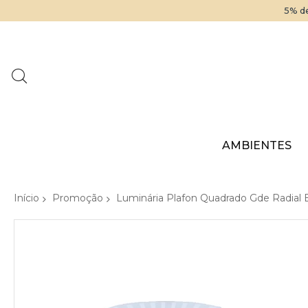
5% de
AMBIENTES
Início
Promoção
Luminária Plafon Quadrado Gde Radial 
Pular
para
o
final
da
Galeria