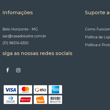
Infomações
Suporte a
Belo Horizonte - MG
Como Funcion
sac@casadolustre.com.br
Política da Loj
(31) 98316-6350
Política e Pro
siga as nossas redes sociais