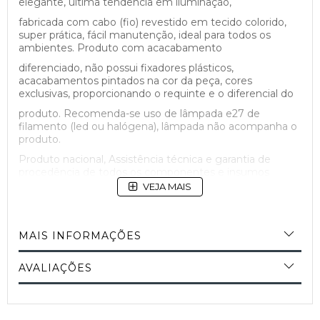
elegante, última tendência em iluminação,
fabricada com cabo (fio) revestido em tecido colorido,
super prática, fácil manutenção, ideal para todos os
ambientes. Produto com acacabamento
diferenciado, não possui fixadores plásticos,
acacabamentos pintados na cor da peça, cores
exclusivas, proporcionando o requinte e o diferencial do
produto. Recomenda-se uso de lâmpada e27 de
filamento (led ou halógena), lâmpada não acompanha o
produto.
Produto nacional, Assistência técnica e garantia de
procedência de todos os componentes e insumos
utilizados na fabricação do produto. Produto
VEJA MAIS
confiável com qualidade garantida e assegurada. 100%
Brasileiro.
MAIS INFORMAÇÕES
AVALIAÇÕES