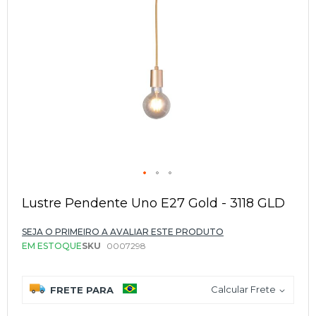
Saltar
para
Lustre Pendente Uno E27 Gold - 3118 GLD
o
início
SEJA O PRIMEIRO A AVALIAR ESTE PRODUTO
da
EM ESTOQUE
SKU
0007298
Galeria
de
imagens
Calcular Frete
FRETE PARA