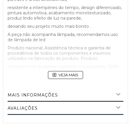
resistente a intempéries do tempo, design diferenciado,
pintura automotiva, acabamento microtexturizado,
produz lindo efeito de luz na parede,
deixando seu projeto muito mais bonito .
A peça não acompanha lâmpada, recomendamos uso
de lâmpada de led
Produto nacional, Assistência técnica e garantia de
procedência de todos os componentes e insumos
utilizados na fabricação do produto. Produto
confiável com qualidade garantida e assegurada. 100%
Brasileiro.
VEJA MAIS
MAIS INFORMAÇÕES
AVALIAÇÕES