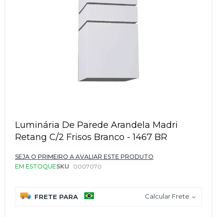
Saltar
para
Luminária De Parede Arandela Madri
o
Retang C/2 Frisos Branco - 1467 BR
início
da
Galeria
SEJA O PRIMEIRO A AVALIAR ESTE PRODUTO
de
EM ESTOQUE
SKU
0007070
imagens
Calcular Frete
FRETE PARA