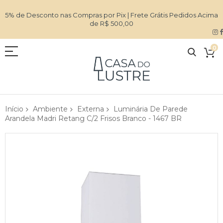
5% de Desconto nas Compras por Pix | Frete Grátis Pedidos Acima
de R$ 500,00
0
Início
Ambiente
Externa
Luminária De Parede
Arandela Madri Retang C/2 Frisos Branco - 1467 BR
Pular
para
o
final
da
Galeria
de
imagens