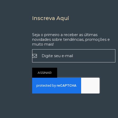
Inscreva Aqui
Seja o primeiro a receber as últimas
novidades sobre tendências, promoções e
muito mais!
Inscreva-
se
na
nossa
Newsletter:
ASSINAR