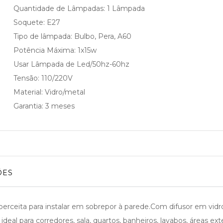
Quantidade de Lâmpadas: 1 Lâmpada
Soquete: E27
Tipo de lâmpada: Bulbo, Pera, A60
Potência Máxima: 1x15w
Usar Lâmpada de Led/50hz-60hz
Tensão: 110/220V
Material: Vidro/metal
Garantia: 3 meses
ÕES
perceita para instalar em sobrepor à parede.Com difusor em vidro,
eal para corredores, sala, quartos, banheiros, lavabos, áreas ex