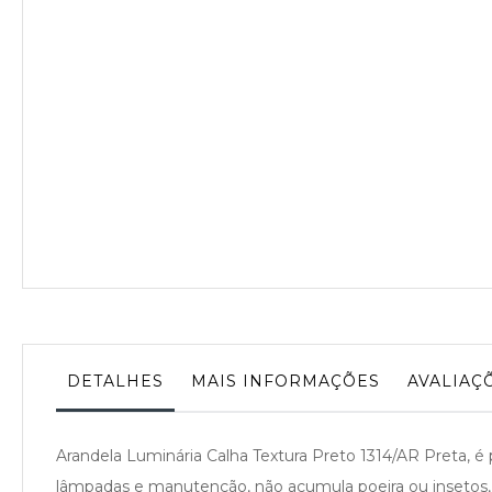
da
Galeria
de
imagens
DETALHES
MAIS INFORMAÇÕES
AVALIAÇ
Arandela Luminária Calha Textura Preto 1314/AR Preta, é 
lâmpadas e manutenção, não acumula poeira ou insetos, id