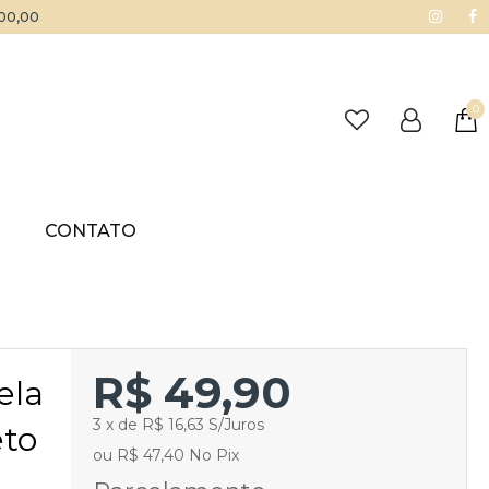
500,00
0
G
CONTATO
R$ 49,90
ela
3 x de R$ 16,63 S/Juros
eto
ou R$ 47,40 No Pix