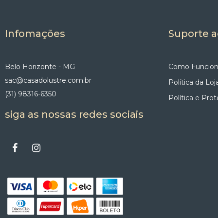
Infomações
Suporte a
Belo Horizonte - MG
Como Funcion
sac@casadolustre.com.br
Política da Loj
(31) 98316-6350
Política e Pro
siga as nossas redes sociais