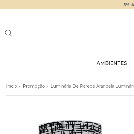
5% de
AMBIENTES
Início
Promoção
Luminária De Parede Arandela Luminária
Pular
para
o
final
da
Galeria