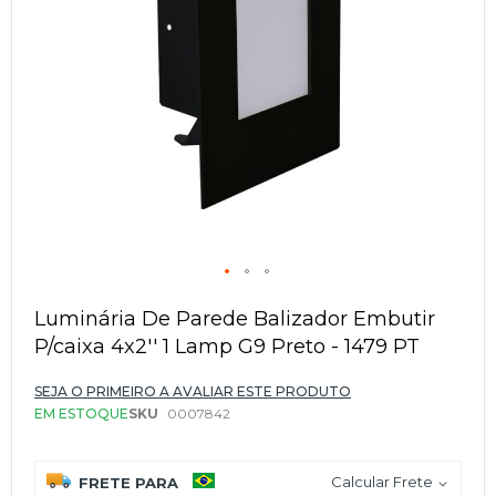
Saltar
para
Luminária De Parede Balizador Embutir
o
P/caixa 4x2'' 1 Lamp G9 Preto - 1479 PT
início
da
Galeria
SEJA O PRIMEIRO A AVALIAR ESTE PRODUTO
de
EM ESTOQUE
SKU
0007842
imagens
Calcular Frete
FRETE PARA