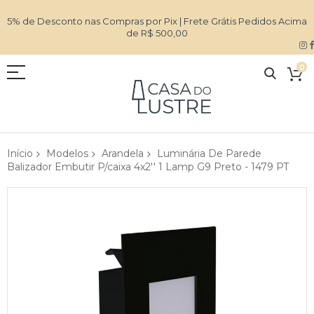
5% de Desconto nas Compras por Pix | Frete Grátis Pedidos Acima
de R$ 500,00
0
Início
Modelos
Arandela
Luminária De Parede
Balizador Embutir P/caixa 4x2'' 1 Lamp G9 Preto - 1479 PT
Pular
para
o
final
da
Galeria
de
imagens