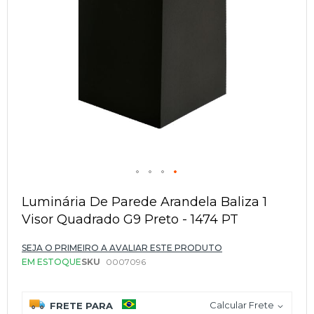
Saltar
para
Luminária De Parede Arandela Baliza 1
o
Visor Quadrado G9 Preto - 1474 PT
início
da
Galeria
SEJA O PRIMEIRO A AVALIAR ESTE PRODUTO
de
EM ESTOQUE
SKU
0007096
imagens
Calcular Frete
FRETE PARA