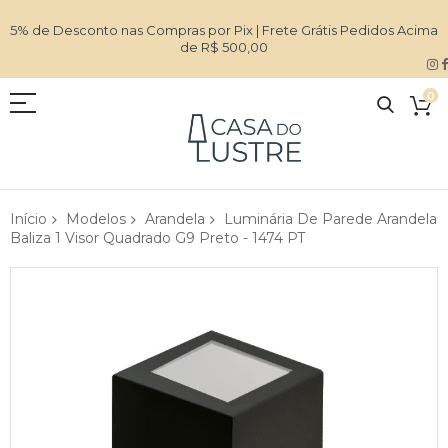
5% de Desconto nas Compras por Pix | Frete Grátis Pedidos Acima
de R$ 500,00
0
Início
Modelos
Arandela
Luminária De Parede Arandela
Baliza 1 Visor Quadrado G9 Preto - 1474 PT
Pular
para
o
final
da
Galeria
de
imagens