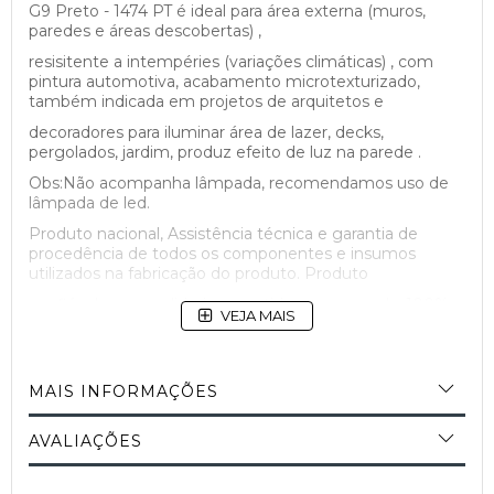
G9 Preto - 1474 PT é ideal para área externa (muros,
paredes e áreas descobertas) ,
resisitente a intempéries (variações climáticas) , com
pintura automotiva, acabamento microtexturizado,
também indicada em projetos de arquitetos e
decoradores para iluminar área de lazer, decks,
pergolados, jardim, produz efeito de luz na parede .
Obs:Não acompanha lâmpada, recomendamos uso de
lâmpada de led.
Produto nacional, Assistência técnica e garantia de
procedência de todos os componentes e insumos
utilizados na fabricação do produto. Produto
confiável com qualidade garantida e assegurada. 100%
VEJA MAIS
Brasileiro.
MAIS INFORMAÇÕES
AVALIAÇÕES