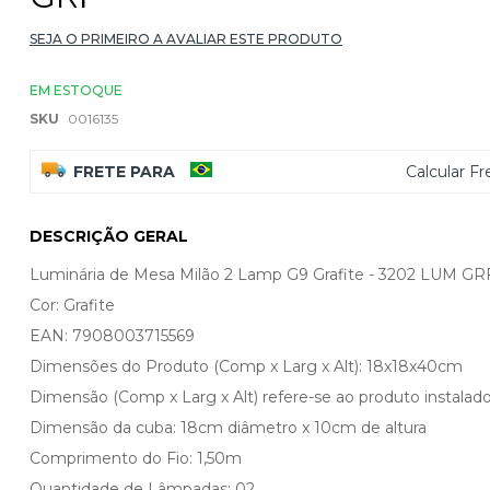
SEJA O PRIMEIRO A AVALIAR ESTE PRODUTO
EM ESTOQUE
SKU
0016135
FRETE PARA
Calcular Fr
DESCRIÇÃO GERAL
Luminária de Mesa Milão 2 Lamp G9 Grafite - 3202 LUM GR
Cor: Grafite
EAN: 7908003715569
Dimensões do Produto (Comp x Larg x Alt): 18x18x40cm
Dimensão (Comp x Larg x Alt) refere-se ao produto instalado
Dimensão da cuba: 18cm diâmetro x 10cm de altura
Comprimento do Fio: 1,50m
Quantidade de Lâmpadas: 02