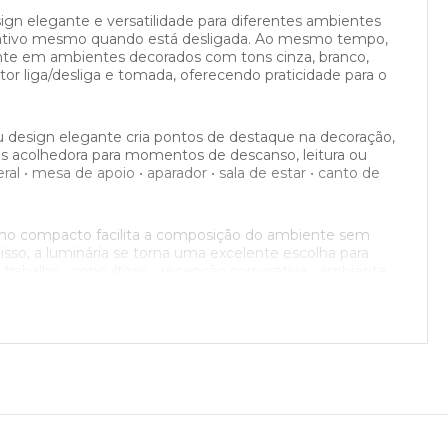
n elegante e versatilidade para diferentes ambientes
orativo mesmo quando está desligada. Ao mesmo tempo,
mente em ambientes decorados com tons cinza, branco,
r liga/desliga e tomada, oferecendo praticidade para o
eu design elegante cria pontos de destaque na decoração,
is acolhedora para momentos de descanso, leitura ou
al • mesa de apoio • aparador • sala de estar • canto de
nho compacto facilita a composição do ambiente sem
sso, a luminária se torna uma excelente escolha para
rabalho • consultório • recepção corporativa • ambiente
 apresenta proporções harmoniosas e visual sofisticado
sign da Milão mantém sua relevância por unir
lidade.
o funciona tanto como iluminação decorativa quanto
nalizar a atmosfera do ambiente conforme a temperatura