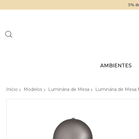
5% de
AMBIENTES
Início
Modelos
Luminária de Mesa
Luminária de Mesa 
Pular
para
o
final
da
Galeria