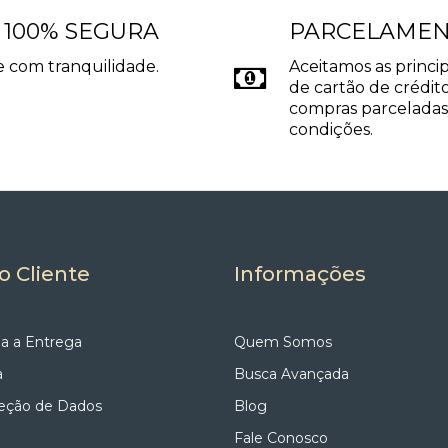
bientes aconchegantes, enquanto temperaturas neutras favorece
te.
 100% SEGURA
PARCELAME
F em alumínio, material que proporciona excelente acabamento, 
 com tranquilidade.
Aceitamos as princip
erentes propostas decorativas. Além disso, a luminária está di
de cartão de crédito
emporâneos, sofisticados ou retrôs.
compras parceladas
condições.
3202 LUM GRF (grafite) reúne design elegante, iluminação acon
nquanto a iluminação suave contribui para ambientes mais conf
oio estão entre as buscas mais populares para quem procura funci
, escritórios e ambientes comerciais.
o Cliente
Informações
a a Entrega
Quem Somos
a
Busca Avançada
teção de Dados
Blog
Fale Conosco