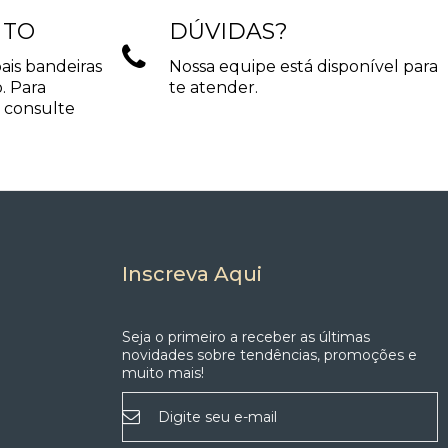
m espaços de trabalho e leitura. A lâmpada não
NTO
DÚVIDAS?
durabilidade e leveza visual. Dessa maneira, a peça
ais bandeiras
Nossa equipe está disponível para
sponível em cores neutras e metalizadas. Com isso,
. Para
te atender.
 consulte
chegante e excelente versatilidade de uso. Seu formato
ortáveis e acolhedores. Luminária de mesa decorativa,
onalidade sem abrir mão do design. Por isso, a Milão se
Inscreva Aqui
Seja o primeiro a receber as últimas
novidades sobre tendências, promoções e
muito mais!
Inscreva-
se
na