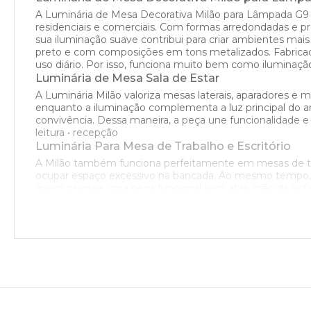
A Luminária de Mesa Decorativa Milão para Lâmpada G9 
residenciais e comerciais. Com formas arredondadas e 
sua iluminação suave contribui para criar ambientes mai
preto e com composições em tons metalizados. Fabricada
uso diário. Por isso, funciona muito bem como iluminação
Luminária de Mesa Sala de Estar
A Luminária Milão valoriza mesas laterais, aparadores e
enquanto a iluminação complementa a luz principal do am
convivência. Dessa maneira, a peça une funcionalidade e e
leitura • recepção
Luminária Para Mesa de Trabalho e Escritório
A Milão também funciona perfeitamente em mesas de tr
ocupar espaço excessivo na bancada. Ao mesmo tempo, a i
quem procura uma peça funcional sem abrir mão da sofisti
criativo
Design Arredondado Com Inspiração Mid-Centu
As formas arredondadas são um dos principais destaques 
que permanece atual mesmo com o passar dos anos. Enq
elegância, funcionalidade e simplicidade visual. Assim, 
Iluminação Decorativa Com Lâmpada
A Luminária de Mesa Milão utiliza 1 lâmpada G9 para cri
como iluminação complementar para diferentes atividade