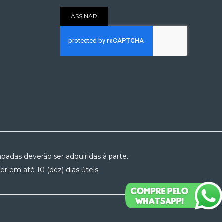
nossa
Newsletter:
ASSINAR
padas deverão ser adquiridas à parte.
r em até 10 (dez) dias úteis.