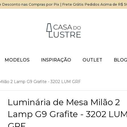
 Desconto nas Compras por Pix | Frete Grátis Pedidos Acima de R$ 
MODELOS
INSPIRAÇÃO
OUTLET
BLO
Milão 2 Lamp G9 Grafite - 3202 LUM GRF
Luminária de Mesa Milão 2
Lamp G9 Grafite - 3202 LU
GRF