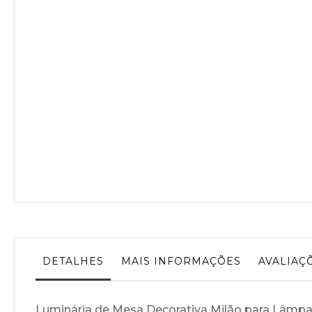
da
Galeria
de
imagens
DETALHES
MAIS INFORMAÇÕES
AVALIAÇ
Luminária de Mesa Decorativa Milão para Lâm