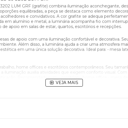
3202 LUM GRF (grafite) combina iluminação aconchegante, desig
proporções equilibradas, a peça se destaca como elemento dec
s acolhedores e convidativos. A cor grafite se adequa perfeita
 em alumínio e metal, a luminária acompanha fio com interrupto
 de apoio em salas de estar, quartos, escritórios e recepções.
 mesas de apoio com uma iluminação confortável e decorativa. S
biente. Além disso, a luminária ajuda a criar uma atmosfera ma
stética em uma única solução decorativa. Ideal para: • mesa later
abalho, home offices e escritórios contemporâneos. Seu tama
luminação auxilia atividades que exigem conforto visual. Com i
cação. Recomendada para: • escritório • home office • mesa de t
VEJA MAIS
ry
da Luminária Milão. Inspirada na tendência Mid-Century, a peça
uanto muitas tendências decorativas mudam rapidamente, o de
a luminária acompanha diferentes estilos de decoração com natura
ar uma iluminação agradável e acolhedora. Dessa forma, o model
s do dia a dia. Além disso, a escolha da lâmpada permite perso