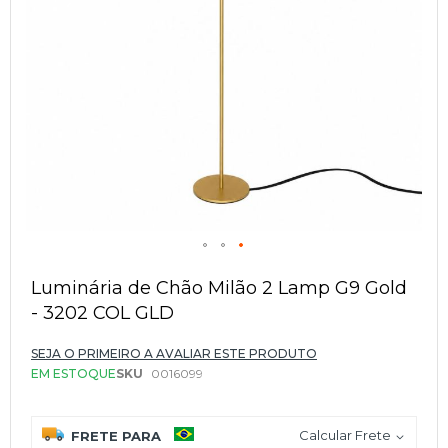
Saltar
para
Luminária de Chão Milão 2 Lamp G9 Gold
o
- 3202 COL GLD
início
da
Galeria
SEJA O PRIMEIRO A AVALIAR ESTE PRODUTO
de
EM ESTOQUE
SKU
0016099
imagens
Calcular Frete
FRETE PARA