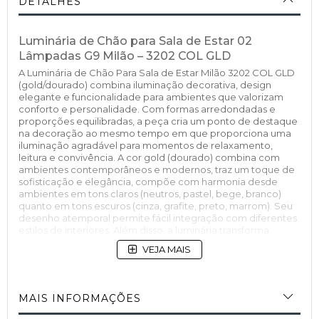
DETALHES
Luminária de Chão para Sala de Estar 02
Lâmpadas G9 Milão – 3202 COL GLD
A Luminária de Chão Para Sala de Estar Milão 3202 COL GLD
(gold/dourado) combina iluminação decorativa, design
elegante e funcionalidade para ambientes que valorizam
conforto e personalidade. Com formas arredondadas e
proporções equilibradas, a peça cria um ponto de destaque
na decoração ao mesmo tempo em que proporciona uma
iluminação agradável para momentos de relaxamento,
leitura e convivência. A cor gold (dourado) combina com
ambientes contemporâneos e modernos, traz um toque de
sofisticação e elegância, compõe com harmonia desde
ambientes em tons claros (neutros, pastel, bege, branco)
quanto em tons escuros (cinza, grafite, preto, marrom). Seu
desenho atemporal permite fácil integração com diferentes
estilos de interiores. Além disso, a luminária transforma
cantos de leitura, salas de estar e quartos em ambientes
VEJA MAIS
mais acolhedores e sofisticados.
Design Inspirado na Tendência Mid-Century
A Luminária Milão apresenta elementos inspirados no design
Mid-Century, movimento que se tornou referência mundial
MAIS INFORMAÇÕES
por unir funcionalidade, simplicidade e elegância. Surgido