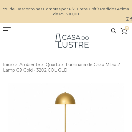
5% de Desconto nas Compras por Pix | Frete Grátis Pedidos Acima
de R$ 500,00
0
Início
Ambiente
Quarto
Luminária de Chão Milão 2
Lamp G9 Gold - 3202 COL GLD
Pular
para
o
final
da
Galeria
de
imagens