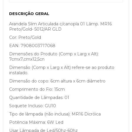
DESCRIÇÃO GERAL
Arandela Slim Articulada c/canopla 01 Lâmp. MR16
Preto/Gold- 5012/AR GLD
Cor: Preto/Gold
EAN: 7908003717068
Dimensões do Produto (Comp x Larg x Alt):
7cmx7,cmx12,5cn
Dimensão (Comp x Larg x Alt) refere-se ao produto
instalado.
Dimensão do copo: 6cm altura x 6cm diâmetro
Comprimento do Fio: 15cm
Quantidade de Lâmpadas: 01
Soquete Incluso: GU10
Tipo de lâmpada (não inclusa): MR16 Dicróica
Potência Máxima: 6W Led
Usar Lâmpada de Led/50hz-60hz