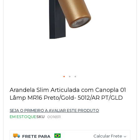
Saltar
para
Arandela Slim Articulada com Canopla 01
o
Lâmp MR16 Preto/Gold- 5012/AR PT/GLD
início
da
Galeria
SEJA O PRIMEIRO A AVALIAR ESTE PRODUTO
de
EM ESTOQUE
SKU
0016511
imagens
Calcular Frete
FRETE PARA