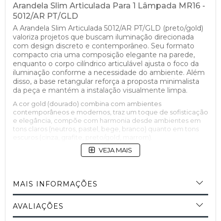
Arandela Slim Articulada Para 1 Lâmpada MR16 -
5012/AR PT/GLD
A Arandela Slim Articulada 5012/AR PT/GLD (preto/gold)
valoriza projetos que buscam iluminação direcionada
com design discreto e contemporâneo. Seu formato
compacto cria uma composição elegante na parede,
enquanto o corpo cilíndrico articulável ajusta o foco da
iluminação conforme a necessidade do ambiente. Além
disso, a base retangular reforça a proposta minimalista
da peça e mantém a instalação visualmente limpa.
A cor gold (dourado) combina com ambientes
contemporâneos e modernos, traz um toque de sofisticação
e elegância, compõe com harmonia desde ambientes em
tons claros (neutros, pastel, bege, branco) quanto em tons
escuros (cinza, grafite, preto/gold, marrom).
O design atende muito bem cabeceiras de cama,
VEJA MAIS
corredores, salas de leitura e espaços de apoio que
pedem iluminação focal confortável. Em quartos, a
arandela ilumina com precisão sem ocupar espaço sobre
mesas de apoio. Já em corredores, cria uma composição
MAIS INFORMAÇÕES
sofisticada na parede e valoriza texturas, painéis
amadeirados e acabamentos decorativos.
AVALIAÇÕES
Iluminação Direcionada Para Cabeceiras e