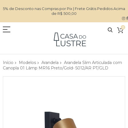
5% de Desconto nas Compras por Pix | Frete Grátis Pedidos Acima
de R$ 500,00
0
Início
Modelos
Arandela
Arandela Slim Articulada com
Canopla 01 Lâmp MR16 Preto/Gold- 5012/AR PT/GLD
Pular
para
o
final
da
Galeria
de
imagens