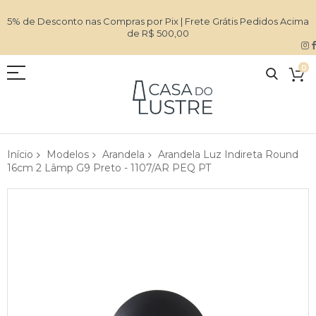
5% de Desconto nas Compras por Pix | Frete Grátis Pedidos Acima
de R$ 500,00
0
Início
Modelos
Arandela
Arandela Luz Indireta Round
16cm 2 Lâmp G9 Preto - 1107/AR PEQ PT
Pular
para
o
final
da
Galeria
de
imagens