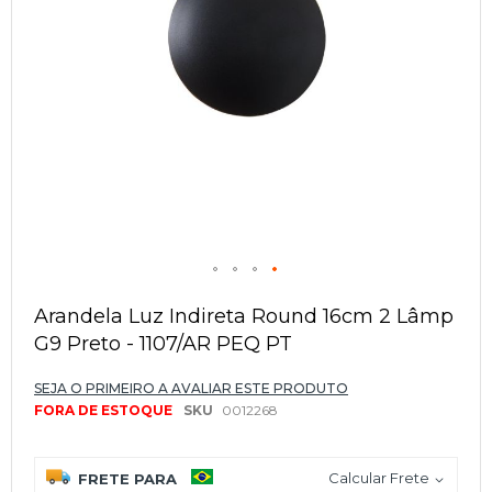
Saltar
para
Arandela Luz Indireta Round 16cm 2 Lâmp
o
G9 Preto - 1107/AR PEQ PT
início
da
Galeria
SEJA O PRIMEIRO A AVALIAR ESTE PRODUTO
de
FORA DE ESTOQUE
SKU
0012268
imagens
Calcular Frete
FRETE PARA