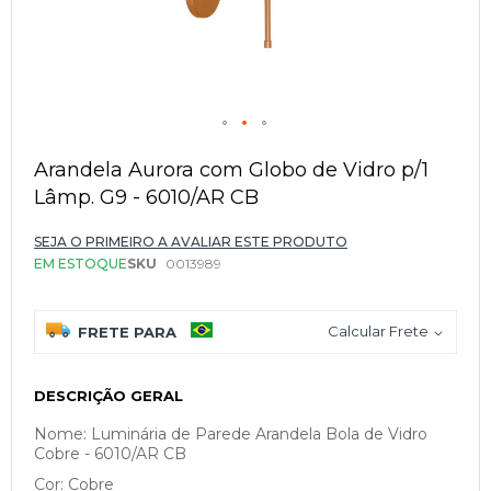
Saltar
para
Arandela Aurora com Globo de Vidro p/1
o
Lâmp. G9 - 6010/AR CB
início
da
Galeria
SEJA O PRIMEIRO A AVALIAR ESTE PRODUTO
de
EM ESTOQUE
SKU
0013989
imagens
Calcular Frete
FRETE PARA
DESCRIÇÃO GERAL
Nome: Luminária de Parede Arandela Bola de Vidro
Cobre - 6010/AR CB
Cor: Cobre