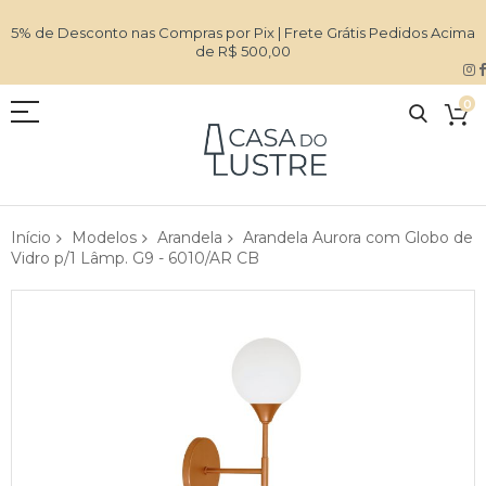
5% de Desconto nas Compras por Pix | Frete Grátis Pedidos Acima
de R$ 500,00
0
Início
Modelos
Arandela
Arandela Aurora com Globo de
Vidro p/1 Lâmp. G9 - 6010/AR CB
Pular
para
o
final
da
Galeria
de
imagens