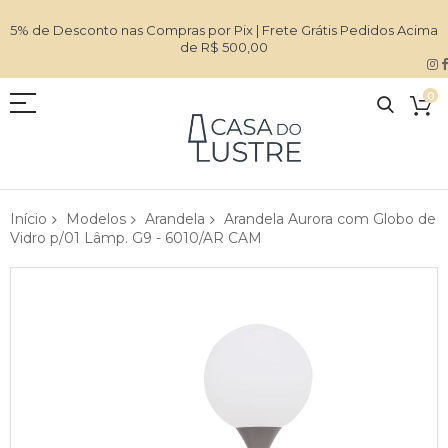
5% de Desconto nas Compras por Pix | Frete Grátis Pedidos Acima
de R$ 500,00
0
Início
Modelos
Arandela
Arandela Aurora com Globo de
Vidro p/01 Lâmp. G9 - 6010/AR CAM
Pular
para
o
final
da
Galeria
de
imagens