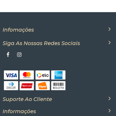
As Luminárias Aurora com bola de vidro leitosa
oferecem não apenas economia de energia, mas
também a possibilidade de explorar diferentes cores.
Para isso, basta optar por lâmpadas led. Elas
proporcionando uma experiência única de iluminação
Infomações
residencial. Assim, você pode criar um ambiente
aconchegante adaptado aos seus gostos e
necessidades. Além disso, as lâmpadas de LED possuem
Siga As Nossas Redes Sociais
tecnologia que permite a integração da luminária com
dispositivos de inteligência artificial.
Em resumo, a Luminária de parede com bola de vidro
oferece mais do que simplesmente iluminar. Ela agrega
estilo, modernidade e facilidade para instalação e
manutenção. Além de proporcionar um lindo efeito de
iluminação. Por fim, a arandela aurora com bola de vidro
transformará seus espaços em lindos ambientes
aconchegantes e bem iluminados.
Suporte Ao Cliente
Informações