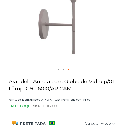
Saltar
para
Arandela Aurora com Globo de Vidro p/01
o
Lâmp. G9 - 6010/AR CAM
início
da
Galeria
SEJA O PRIMEIRO A AVALIAR ESTE PRODUTO
de
EM ESTOQUE
SKU
0013999
imagens
Calcular Frete
FRETE PARA