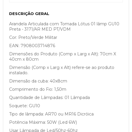
DESCRIÇÃO GERAL
Arandela Articulada com Tomada Lótus 01 lâmp GU10
Preta - 3171/AR MED PT/VDM
Cor: Preto/Verde Militar
EAN: 7908003714876
Dimensões do Produto (Comp x Larg x Alt): 70cm X
40cm x 80cm
Dimensão (Comp x Larg x Alt) refere-se ao produto
instalado.
Dimensão da cuba: 40x8cm
Comprimento do Fio: 1,50m
Quantidade de Lâmpadas: 01 Lâmpada
Soquete: GU10
Tipo de lâmpada: AR70 ou MR16 Dicróica
Potência Máxima: 50W (Led 6W)
Usar Lâmpada de Led/50hz-60hz