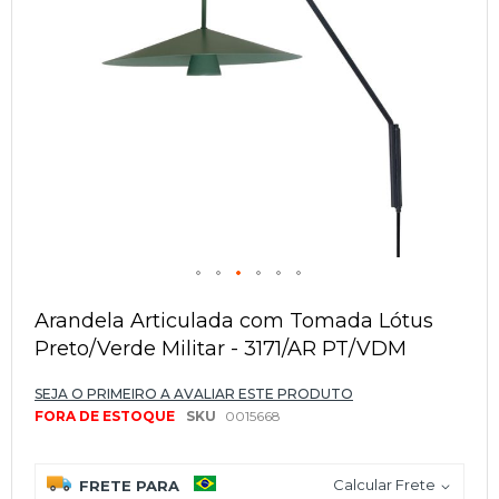
Saltar
para
Arandela Articulada com Tomada Lótus
o
Preto/Verde Militar - 3171/AR PT/VDM
início
da
Galeria
SEJA O PRIMEIRO A AVALIAR ESTE PRODUTO
de
FORA DE ESTOQUE
SKU
0015668
imagens
Calcular Frete
FRETE PARA