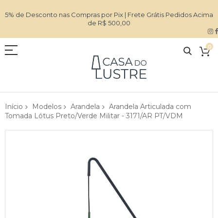
5% de Desconto nas Compras por Pix | Frete Grátis Pedidos Acima
de R$ 500,00
0
Início
Modelos
Arandela
Arandela Articulada com
Tomada Lótus Preto/Verde Militar - 3171/AR PT/VDM
Pular
para
o
final
da
Galeria
de
imagens