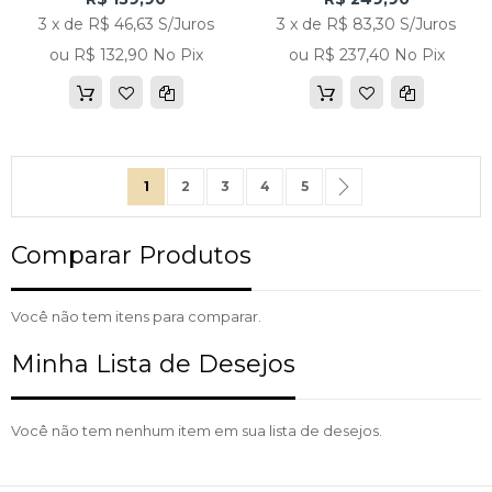
3 x de R$ 46,63 S/Juros
3 x de R$ 83,30 S/Juros
ou R$ 132,90 No Pix
ou R$ 237,40 No Pix
Página
Você esta lendo a pagina
Página
Página
Página
Página
Página
Próximo
1
2
3
4
5
Comparar Produtos
Você não tem itens para comparar.
Minha Lista de Desejos
Você não tem nenhum item em sua lista de desejos.